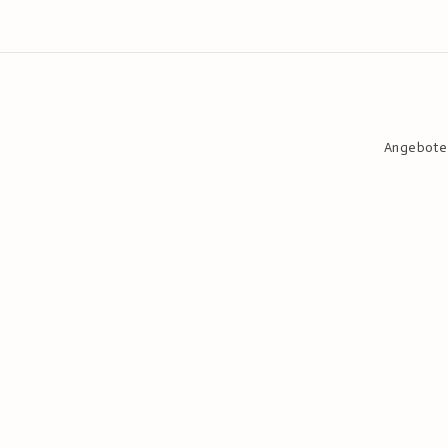
Angebote
Event- und Hochzei
Kreatives Rahmen
Facepainting Kurs
E-Books