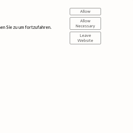
Allow
Allow
Necessary
en Sie zu um fortzufahren.
Leave
Website
Made with Portfoliobox