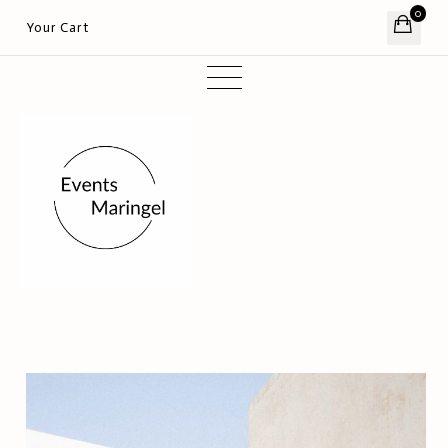
0
Your Cart