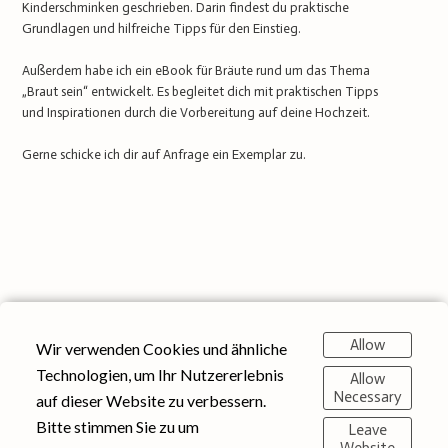
Kinderschminken geschrieben. Darin findest du praktische
Grundlagen und hilfreiche Tipps für den Einstieg.
Außerdem habe ich ein eBook für Bräute rund um das Thema
„Braut sein“ entwickelt. Es begleitet dich mit praktischen Tipps
und Inspirationen durch die Vorbereitung auf deine Hochzeit.
Gerne schicke ich dir auf Anfrage ein Exemplar zu.
Allow
Wir verwenden Cookies und ähnliche
Technologien, um Ihr Nutzererlebnis
Allow
© 2025 Eventsmaringel | Impressum
Necessary
auf dieser Website zu verbessern.
Instagram
English
Datenschutz
AGB Widerruf
Bitte stimmen Sie zu um
Leave